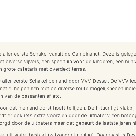
e aller eerste Schakel vanuit de Campinahut. Deze is gele
t diverse vijvers, een speeltuin voor de kinderen, een miniv
 grote cafetaria met overdekt terras.
e aller eerste Schakel bemand door VVV Dessel. De VVV l
atie, helpen hen met de diverse route mogelijkheden indien
en van de passanten af etc.
or dat niemand dorst hoeft te lijden. De frituur ligt vlakbij
 er ook iets extra voorzien door de uitbaters: een hotdogk
rgd door de uitbaters maar dat gebeurt de laatste jaren ni
eel uit water bestaat (witzandontginning). Daarnaast is D