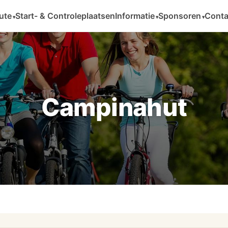
ute
Start- & Controleplaatsen
Informatie
Sponsoren
Conta
Campinahut