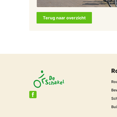
Terug naar overzicht
R
Ro
Be
Sc
Bu