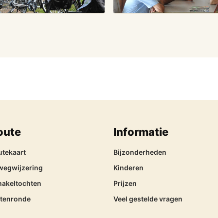
oute
Informatie
utekaart
Bijzonderheden
wegwijzering
Kinderen
hakeltochten
Prijzen
itenronde
Veel gestelde vragen