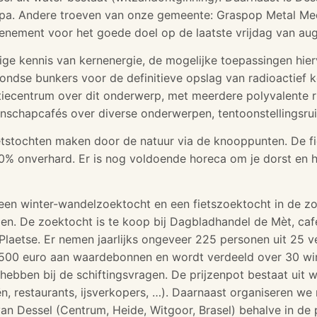
opa. Andere troeven van onze gemeente: Graspop Metal Meeti
enement voor het goede doel op de laatste vrijdag van aug
ige kennis van kernenergie, de mogelijke toepassingen hierv
dse bunkers voor de definitieve opslag van radioactief ko
tiecentrum over dit onderwerp, met meerdere polyvalente 
tenschapcafés over diverse onderwerpen, tentoonstellingsrui
etstochten maken door de natuur via de knooppunten. De fi
0% onverhard. Er is nog voldoende horeca om je dorst en h
 een winter-wandelzoektocht en een fietszoektocht in de 
en. De zoektocht is te koop bij Dagbladhandel de Mèt, café
 Plaetse. Er nemen jaarlijks ongeveer 225 personen uit 25 
1500 euro aan waardebonnen en wordt verdeeld over 30 winna
ebben bij de schiftingsvragen. De prijzenpot bestaat uit
eën, restaurants, ijsverkopers, …). Daarnaast organiseren 
an Dessel (Centrum, Heide, Witgoor, Brasel) behalve in de