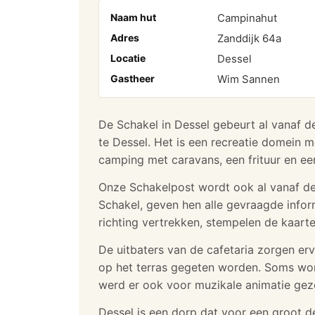
Naam hut
Campinahut
Adres
Zanddijk 64a
Locatie
Dessel
Gastheer
Wim Sannen
De Schakel in Dessel gebeurt al vanaf d
te Dessel. Het is een recreatie domein me
camping met caravans, een frituur en een
Onze Schakelpost wordt ook al vanaf d
Schakel, geven hen alle gevraagde inform
richting vertrekken, stempelen de kaart
De uitbaters van de cafetaria zorgen ervo
op het terras gegeten worden. Soms wordt
werd er ook voor muzikale animatie gezo
Dessel is een dorp dat voor een groot d