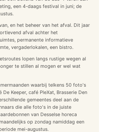
ng, een 4-daags festival in juni; de
ustus.
an, en het beheer van het afval. Dit jaar
rtlevend afval achter het
ruimtes, permanente informatieve
mte, vergaderlokalen, een bistro.
etsroutes lopen langs rustige wegen al
onger te stillen al mogen er wel wat
zomermaanden waarbij telkens 50 foto's
 De Keeper, café PleXat, Brasserie Den
verschillende gemeentes deel aan de
ars die alle foto's in de juiste
 waardebonnen van Desselse horeca
we maandelijks op zondag namiddag een
 periode mei-augustus.