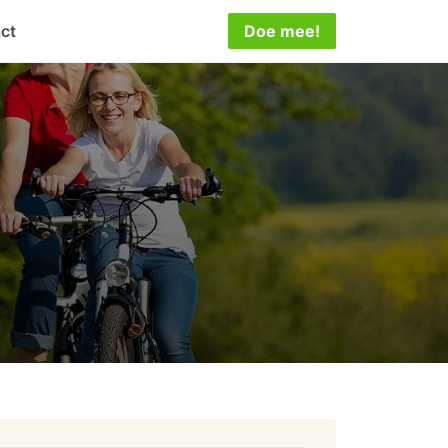
ct
Doe mee!