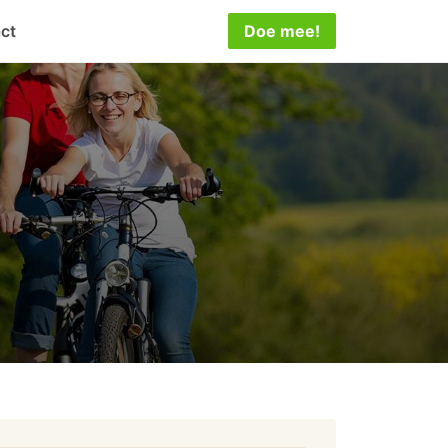
ct
Doe mee!