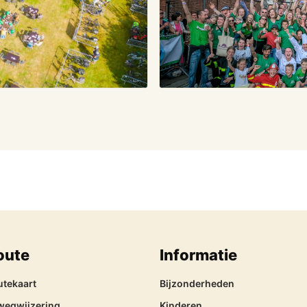
oute
Informatie
utekaart
Bijzonderheden
wegwijzering
Kinderen