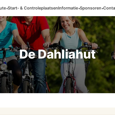
ute
Start- & Controleplaatsen
Informatie
Sponsoren
Conta
De Dahliahut