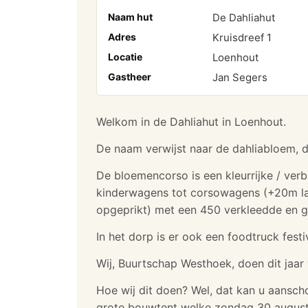
Naam hut
De Dahliahut
Adres
Kruisdreef 1
Locatie
Loenhout
Gastheer
Jan Segers
Welkom in de Dahliahut in Loenhout.
De naam verwijst naar de dahliabloem, d
De bloemencorso is een kleurrijke / ve
kinderwagens tot corsowagens (+20m la
opgeprikt) met een 450 verkleedde en g
In het dorp is er ook een foodtruck fest
Wij, Buurtschap Westhoek, doen dit jaa
Hoe wij dit doen? Wel, dat kan u aansch
grote bouwtent welke zondag 30 augustu