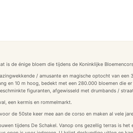
at is de énige bloem die tijdens de Koninklijke Bloemenc
rbazingwekkende / amusante en magische optocht van een 
ng en 10 m hoog, bedekt met een 280.000 bloemen die er
eschminkte figuranten, afgewisseld met drumbands / straa
ival, een kermis en rommelmarkt.
r voor de 50ste keer mee aan de corso en maken al vele ja
ouwen tijdens De Schakel. Vanop ons gezellig terras is he
s open is voor iedereen. U krijgt deskundige uitleg en ka